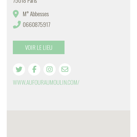
75018 Paris
M° Abbesses
0660875917
VOIR LE LIEU
WWW.AUFOURAUMOULIN.COM/