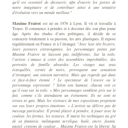
qu'il est essentiel de découvrir, afin d'ouvrir les portes de
notre imaginaire et de contribuer ainsi à une tentative
d'évolution vers un monde meilleur.
"
Maxime Frairot
est né en 1976 à Lyon. Il vit et travaille à
Troyes. Il commence à peindre et à dessiner dès son plus jeune
âge. Après des études d’arts politiques, il décide de se
consacrer totalement à sa passion, les arts plastiques. Il expose
régulièrement en France et à l’étranger. "
Avec leur tête bizarre,
leurs postures extravagantes, les personnages peints par
Maxime Frairot ne laissent pas indifférents. Sur la toile,
l’artiste s’amuse à créer des assemblées improbables, des
portraits de famille absurdes. Les visages aux yeux
écarquillés, cernés de noirs, provoquent une sensation
d’étrangeté, une tension narrative. Mais qui regarde qui dans
ce face-à-face étonné ? Le spectateur de l’œuvre ou le
personnage représenté ? Selon son humeur, chacun voit ce
qu’il veut sur la toile. « Mes personnages semblent pris sur le
fait, comme s’ils attendaient un événement. Ils ne sont ni
tristes ni gais. Mais les visiteurs de mes expositions projettent
sur eux leurs propres émotions. » L’artiste ne délivre pas de
message particulier. Il prend plaisir à peindre, à jouer avec la
couleur, les formes, les textures. Il marie les techniques au gré
de sa fantaisie, mélangeant acrylique, huile, encre, fusain,
pastel, crayons de couleur… Maxime Frairot ose la liberté. Sa