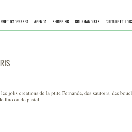
ARNET D’ADRESSES
AGENDA
SHOPPING
GOURMANDISES
CULTURE ET LOIS
RIS
es jolis créations de la ptite Fernande, des sautoirs, des boucl
e fluo ou de pastel.