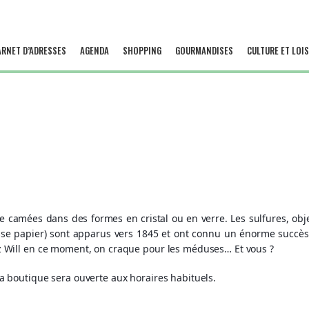
ARNET D’ADRESSES
AGENDA
SHOPPING
GOURMANDISES
CULTURE ET LOIS
e camées dans des formes en cristal ou en verre. Les sulfures, ob
sse papier) sont apparus vers 1845 et ont connu un énorme succès. 
ez Will en ce moment, on craque pour les méduses… Et vous ?
la boutique sera ouverte aux horaires habituels.