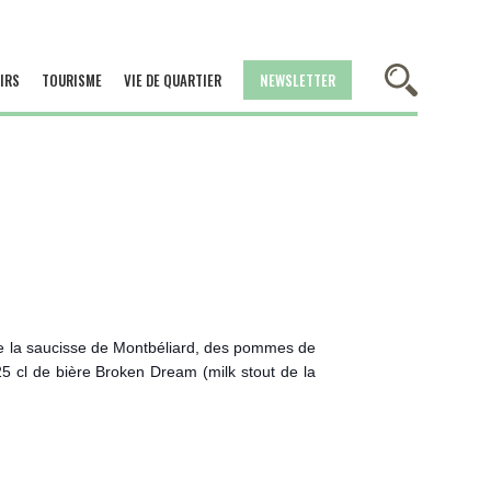
IRS
TOURISME
VIE DE QUARTIER
NEWSLETTER
c de la saucisse de Montbéliard, des pommes de
25 cl de bière Broken Dream (milk stout de la