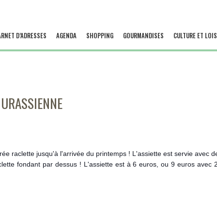
ARNET D’ADRESSES
AGENDA
SHOPPING
GOURMANDISES
CULTURE ET LOIS
 JURASSIENNE
irée raclette jusqu'à l'arrivée du printemps ! L'assiette est servie ave
clette fondant par dessus !
L'assiette est à 6 euros, ou 9 euros avec 