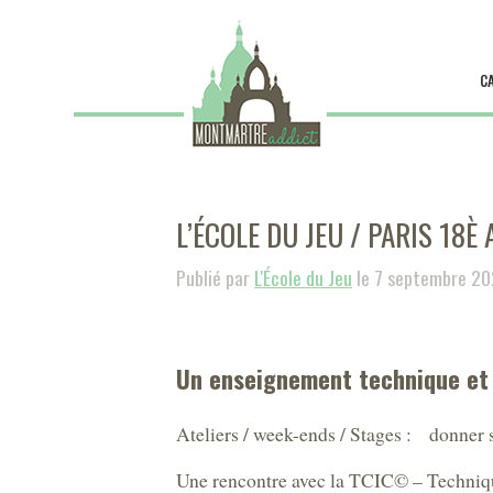
C
L’ÉCOLE DU JEU / PARIS 18È
Publié par
L'École du Jeu
le 7 septembre 2
Un enseignement technique et
Ateliers / week-ends / Stages : donner s
Une rencontre avec la TCIC© – Technique