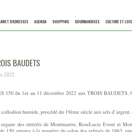
ARNET D’ADRESSES
AGENDA
SHOPPING
GOURMANDISES
CULTURE ET LOIS
ROIS BAUDETS
re 2022
ES 150 du 1er au 11 décembre 2022 aux TROIS BAUDETS, 64 
ollodion humide, procédé du 19ème siècle aux sels d’argent, e
, organe des intérêts de Montmartre, RoseLucie Event et M
e 150 artistes à la manière du salon des refusés de 1863, une