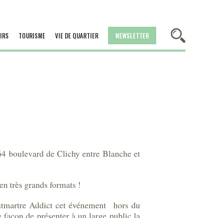
IRS
TOURISME
VIE DE QUARTIER
NEWSLETTER
boulevard de Clichy entre Blanche et
n très grands formats !
ontmartre Addict cet événement hors du
 façon de présenter à un large public la