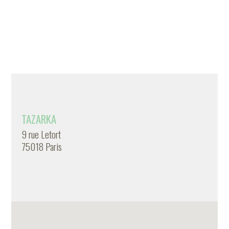
TAZARKA
9 rue Letort
75018 Paris