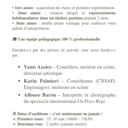
1ère année
•
: acquisition des bases et première représentation
2ème année
représentations
•
: création dirigée et
hebdomadaires dans un théâtre parisien
pendant 2 mois
3ème année
•
: double projet scénique pour renforcer votre
palette d’interprétation
Une équipe pédagogique 100 % professionnelle
🎓
Encadré·e·s par des artistes en activité, vous serez formé·e·s
par :
Yanis Azaiez
– Comédien, metteur en scène,
directeur artistique
Karin Palmieri
– Comédienne (CNSAD,
Engrenages), metteure en scène
Alfonso Barón
– Interprète et chorégraphe
du spectacle international
Un Poyo Rojo
Dates d’auditions – c’est maintenant ou jamais !
📆
Premiers tours
🔹
: 15, 16 mai (10h00 – 13h30)
Deuxième tour
🔹
: 2 juillet (journée entière)