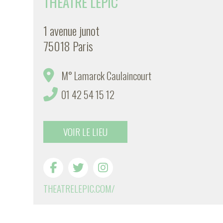
THÉÂTRE LEPIC
1 avenue junot
75018 Paris
M° Lamarck Caulaincourt
01 42 54 15 12
VOIR LE LIEU
THEATRELEPIC.COM/