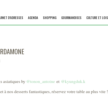
ARNET D’ADRESSES
AGENDA
SHOPPING
GOURMANDISES
CULTURE ET LOIS
ARDAMONE
3
ts asiatiques by
@tonon_antoine
et
@kyungduk.k
t à nos desserts fantastiques, réservez votre table au plus vite !