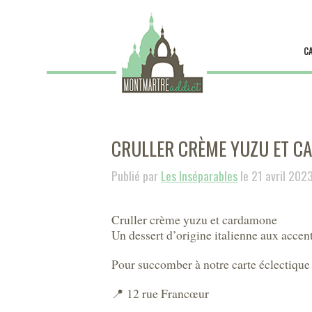
C
CRULLER CRÈME YUZU ET C
Publié par
Les Inséparables
le 21 avril 202
Cruller crème yuzu et cardamone
Un dessert d’origine italienne aux accen
Pour succomber à notre carte éclectique e
📍 12 rue Francœur