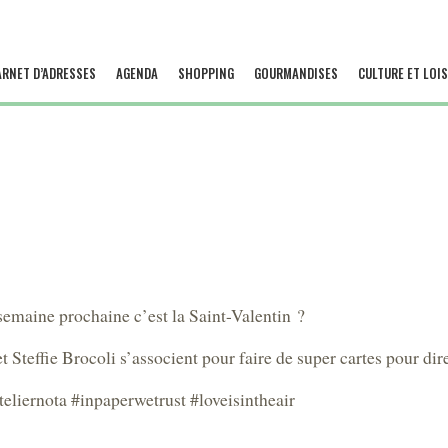
ARNET D’ADRESSES
AGENDA
SHOPPING
GOURMANDISES
CULTURE ET LOIS
semaine prochaine c’est la Saint-Valentin ?
 Steffie Brocoli s’associent pour faire de super cartes pour dir
teliernota #inpaperwetrust #loveisintheair