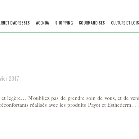
ARNET D’ADRESSES
AGENDA
SHOPPING
GOURMANDISES
CULTURE ET LOIS
nvier 2017
t legère… N'oubliez pas de prendre soin de vous, et de venir 
réconfortants réalisés avec les produits Payot et Esthederm… 