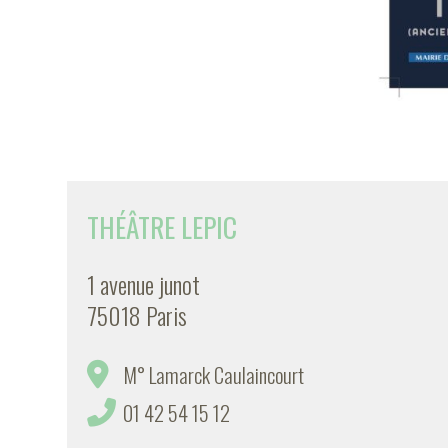
THÉÂTRE LEPIC
1 avenue junot
75018 Paris
M° Lamarck Caulaincourt
01 42 54 15 12