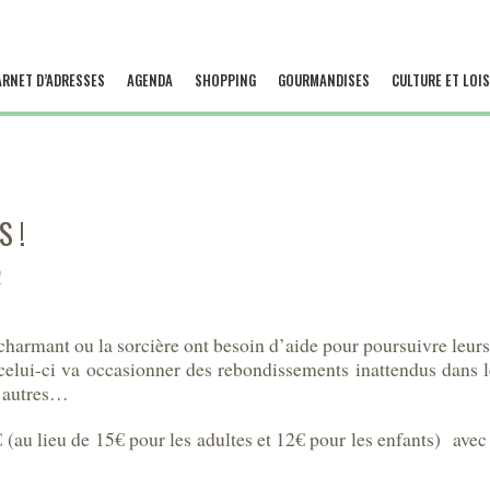
ARNET D’ADRESSES
AGENDA
SHOPPING
GOURMANDISES
CULTURE ET LOIS
 !
2
harmant ou la sorcière ont besoin d’aide pour poursuivre leurs h
e celui-ci va occasionner des rebondissements inattendus dans l
s autres…
au lieu de 15€ pour les adultes et 12€ pour les enfants) av