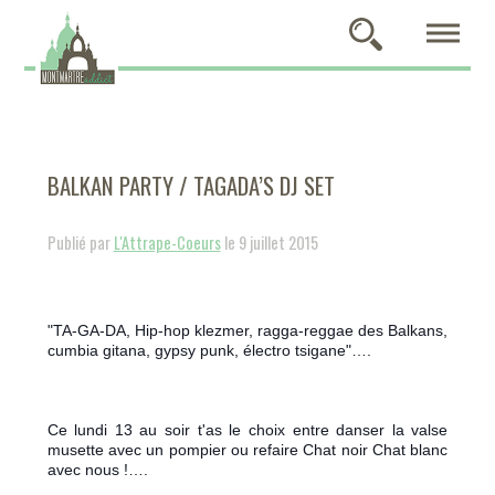
BALKAN PARTY / TAGADA’S DJ SET
Publié par
L'Attrape-Coeurs
le 9 juillet 2015
"TA-GA-DA, Hip-hop klezmer, ragga-reggae des Balkans,
cumbia gitana, gypsy punk, électro tsigane"….
Ce lundi 13 au soir t'as le choix entre danser la valse
musette avec un pompier ou refaire Chat noir Chat blanc
avec nous !….