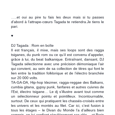
…..et oui au pire tu fais les deux mais si tu passes
d'abord à l'attrape-cœurs Tagada te retiendra.Je tiens le
pari.
♥
DJ Tagada : Rom en boîte
Il est français, il mixe, mais ses loops sont des ragga
tsiganes, du punk rom ou ce qu’il est convenu d’appeler,
grâce à lui, du beat balkanique. Entraînant, dansant, DJ
Tagada sélectionne avec une précision démoniaque l’air
qui convient, au sein de sa collection de titres qui font le
lien entre la tradition folklorique et de l’électro branchée
sur 20 000 volts.
TA-GA-DA, Hip-hop klezmer, ragga-reggae des Balkans,
cumbia gitana, gypsy punk, fanfares et autres cuivres de
l’Est, électro tsigane… Le dj s’illustre avant tout comme
un sélectionneur pointu et pointilleux. Incontournable,
surtout. De ceux qui pratiquent les chassés-croisés entre
les univers et les montés au filet. Car ici, c’est fusion à
tous les étages – le Divan du Monde l’a d’ailleurs bien
compris, en lui confiant régulièrement ses clés – et Paris