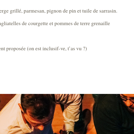
ge grillé, parmesan, pignon de pin et tuile de sarrasin.
agliatelles de courgette et pommes de terre grenaille
t proposée (on est inclusif-ve, t’as vu ?)