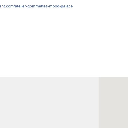
ent.com/
atelier-gommettes-mood-pala
ce