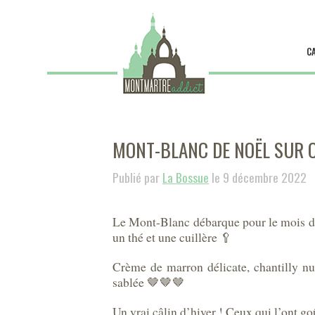
C
MONT-BLANC DE NOËL SUR
Publié par
La Bossue
le 9 décembre 2022
Le Mont-Blanc débarque pour le mois de 
un thé et une cuillère 🥄
Crème de marron délicate, chantilly nu
sablée 🤎🤎🤎
Un vrai câlin d’hiver ! Ceux qui l’ont go