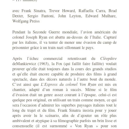
avec Frank Sinatra, Trevor Howard, Raffaella Carra, Brad
Dexter, Sergio Fantoni, John Leyton, Edward Mulhare,
Wolfgang Preiss
Pendant la Seconde Guerre mondiale, l’avion américain du
colonel Joseph Ryan est abattu au-dessus de l’Italie. Capturé
par les italiens, il va tenter de mener une évasion du camp de
prisonnier grâce à un train nazi sillonnant le pays.
Après l’échec commercial retentissant du
Cléopâtre
deMankiewicz (1963), la Fox (qui faillit faire faillite) voulait
prouver qu’elle était toujours dans la cours des grands studios
et qu’elle était encore capable de produire des films à grand
spectacle, dans des décors naturels à l’autre bout du monde.
C’est ainsi que
L’Express du colonel Von Ryan
est mis en
chantier, adapté d’un roman à succès. Même si le film
d’évasion était un genre assez courant à l’époque, celui-ci est
quelque peu original, en utilisant un train comme moyen, ce qui
sera l’occasion d’admirer les superbes paysages italiens tout le
long du trajet et du film. Frank Sinatra insista pour y jouer
après avoir lu le scénario, afin de d’ajouter un rôle plus
ambivalent et atypique à sa filmographie parfois un brin lisse et
consensuelle (il est surnommé « Von Ryan » pour son