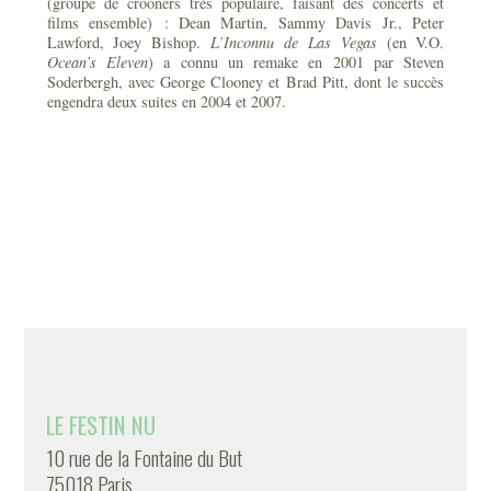
(groupe de crooners très populaire, faisant des concerts et
films ensemble) : Dean Martin, Sammy Davis Jr., Peter
Lawford, Joey Bishop.
L’Inconnu de Las Vegas
(en V.O.
Ocean’s Eleven
) a connu un remake en 2001 par Steven
Soderbergh, avec George Clooney et Brad Pitt, dont le succès
engendra deux suites en 2004 et 2007.
LE FESTIN NU
10 rue de la Fontaine du But
75018 Paris