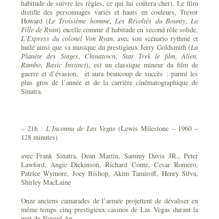
habitude de suivre les règles, ce qui lui coûtera cher). Le film
distille des personnages variés et hauts en couleurs, Trevor
Howard (
Le Troisième homme
,
Les Révoltés du Bounty
,
La
Fille de Ryan
) excelle comme d’habitude en second rôle solide.
L’Express du colonel Von Ryan
, avec son scénario rythmé et
huilé ainsi que sa musique du prestigieux Jerry Goldsmith (
La
Planète des Singes
,
Chinatown
,
Star Trek le film
,
Alien
,
Rambo
,
Basic Instinct
), est un classique mineur du film de
guerre et d’évasion, et aura beaucoup de succès : parmi les
plus gros de l’année et de la carrière cinématographique de
Sinatra.
– 21h :
L’Inconnu de Las Vegas
(Lewis Milestone – 1960 –
128 minutes)
avec Frank Sinatra, Dean Martin, Sammy Davis JR., Peter
Lawford, Angie Dickinson, Richard Conte, Cesar Romero,
Patrice Wymore, Joey Bishop, Akim Tamiroff, Henry Silva,
Shirley MacLaine
Onze anciens camarades de l’armée projettent de dévaliser en
même temps cinq prestigieux casinos de Las Vegas durant la
nuit du Nouvel An.