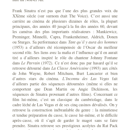
Frank Sinatra n’est pas que l’une des plus grandes voix du
XXème siècle (sur surnom était The Voice). C’est aussi une
carrière au cinéma de plusieurs dizaines de rôles, la plupart
principaux, des années 40 jusqu’à la fin des années 60, devant
les caméras des plus importants réalisateurs : Mankiewicz,
Preminger, Minnelli, Capra, Frankenheimer, Aldrich, Donen
ou Sturges. Sa performance dans
Tant qu’il y aura des hommes
(1953) a d’ailleurs été récompensée de l’Oscar du meilleur
second rôle. Ses liens avec la mafia et l’influence qu’il en aurait
tiré a d’ailleurs inspiré le rôle du chanteur Johnny Fontane
dans
Le Parrain
(1972). Ce n’est donc pas par hasard qu’il se
retrouve détourné dans
La Classe Américaine
(1993) aux côtés
de John Wayne, Robert Mitchum, Burt Lancaster et bien
d’autres stars du cinéma.
L’Inconnu des Las Vegas
fait
d’ailleurs partie des séquences détournées (même si elles ne
comportent que Dean Martin ou Angie Dickinson, les
séquences de Sinatra provenant d’autres films). Concernant ce
film lui-même, c’est un classique du cambriolage, dans le
cadre léché de Las Vegas et de ses cinq casinos dévalisés. On y
retrouve la construction inébranlable du genre : la minutieuse
et tendue préparation du casse, le casse lui-même, et le difficile
après-casse, où il s’agit de garder le magot sans se faire
prendre. Sinatra retrouve ses prestigieux acolytes du Rat Pack