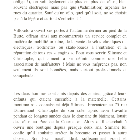
oblige !), on voit également de plus en plus de vélos, bien
souvent électriques mais pas que (#admiration) arpenter les
rues du quartier. Sauf qu’un vélo, quel qu’il soit, ne se choisit
pas à la légère et surtout s’entretient !
Villovelo a ouvert ses portes à l’automne dernier au pied de la
Butte, offrant ainsi aux montmartrois un service complet en
matière de mobilité urbaine, de la vente de vélos classiques ou
électriques, trottinettes ou skate-boards à l’entretien et la
réparation de tous ces « engins ». Pour vous servir, Slimane et
Christophe, qui aiment à se définir comme une belle
association de malfaiteurs ! Mais ne vous méprenez pas, non
seulement ils sont honnêtes, mais surtout professionnels et
compétents.
Les deux hommes sont amis depuis des années, grâce à leurs
enfants qui étaient ensemble à la maternelle. Certains
montmartrois connaissent déjà Slimane, brocanteur au 75 rue
Damrémont. Christophe de son côté, après avoir travaillé
pendant de longues années dans le domaine du bâtiment, louait
des vélos au Parc de la Courneuve. Alors qu’il cherchait à
ouvrir une boutique depuis presque deux ans, Slimane lui
confie qu’il souhaite arrêter la brocante et passer à autre
chose… Son local paraît idéal, suffisamment grand et