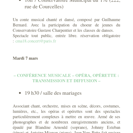
rue de Courcelles)
Un conte musical chanté et dansé, composé par Guilhaume
Bernard. Avec la participation du choeur de jeunes du
Conservatoire Gustave Charpentier et les classes de danses.
Spectacle tout public, entrée libre. réservation obligatoire
:
cma18.concert@paris.fr
Mardi 7 mars
– CONFÉRENCE MUSICALE – OPÉRA, OPÉRETTE :
TRANSMISSION ET DIFFUSION –
19 h30 / salle des mariages
Associant chant, orchestre, mises en scène, décors, costumes,
lumières, etc., les opéras et opérettes sont des spectacles
particulièrement complexes à mettre en œuvre. Armé de ses
phonographes et de nombreux enregistrements anciens, et
épaulé par Blandine Arnould (soprano), Johnny Esteban
(ténor) et Antoine Mignon (piano), Jean-Yves Patte fait revivre