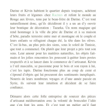
Darine et Kévin habitent le quartier depuis toujours, achètent
leurs fruits et légumes chez
Racines
et refont le monde au
Rouge aux lèvres, tenu par le beau-frère de Darine. C’est tout
naturellement donc, qu’ils décidèrent il y a un an d’y ouvrir
leur boutique de décoration : Tazarka. Un nom magique qui
rend hommage à la ville du père de Darine et à sa maison
d’hôte, paradis terrestre entre mer et montagne où le couple et
leurs enfants se réfugient chaque été, la tête dans les olives.
C’est là-bas, au plus près des siens, sous le soleil de Tunisie,
que tout a commencé. Ou plutôt que leur projet a pris tout son
sens. Leur amour pour les matières naturelles, les objets fait-
main et les jolies rencontres les poussent à quitter leurs postes
respectifs et à se lancer dans le commerce de l’artisanat. Kévin
a l’œil masculin, se passionne pour le bois et son rayon à lui,
c’est les tapis. Darine fonctionne plus au coup de cœur et
s’éprend d’objets qui lui procurent des sentiments inexpliqués.
Nourris de leurs nombreux voyages et d’une année passée en
Syrie, ils suivent leur intuition et décident de se faire
confiance.
Démarre alors cette folle entreprise de sourcer des pièces
d’artisanat méditerranéen avec la volonté de bousculer l’idée
que s’en font les gens. Et c’est tout un métier qu’il faut