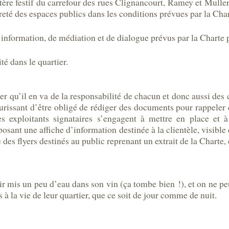
re festif du carrefour des rues Clignancourt, Ramey et Muller e
opreté des espaces publics dans les conditions prévues par la Cha
d’information, de médiation et de dialogue prévus par la Charte p
é dans le quartier.
er qu’il en va de la responsabilité de chacun et donc aussi des cl
rissant d’être obligé de rédiger des documents pour rappeler qu’
s exploitants signataires s’engagent à mettre en place et
posant une affiche d’information destinée à la clientèle, visibl
e des flyers destinés au public reprenant un extrait de la Charte, 
r mis un peu d’eau dans son vin (ça tombe bien !), et on ne peut
 à la vie de leur quartier, que ce soit de jour comme de nuit.