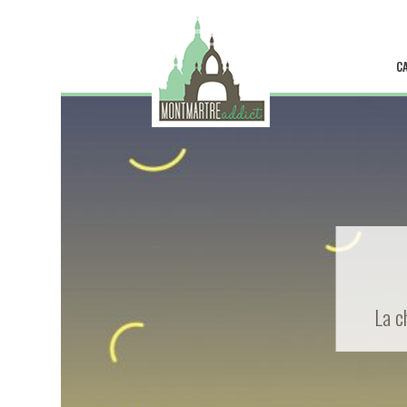
C
La c