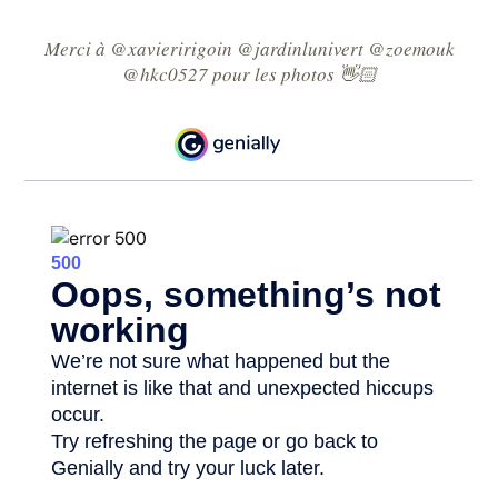
Merci à @xavieririgoin @jardinlunivert @zoemouk
@hkc0527 pour les photos 👋🏻