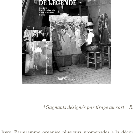
*Gagnants désignés par tirage au sort – 
u livre, Parigramme organise plusieurs promenades à la déco