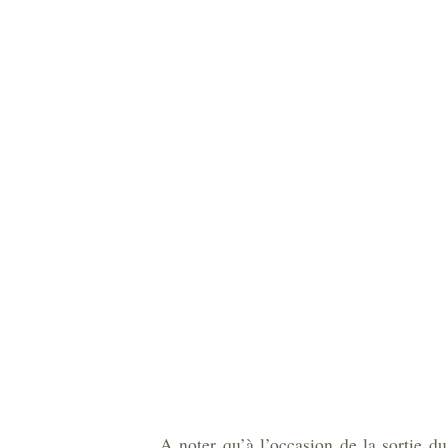
A noter qu’à l’occasion de la sortie d