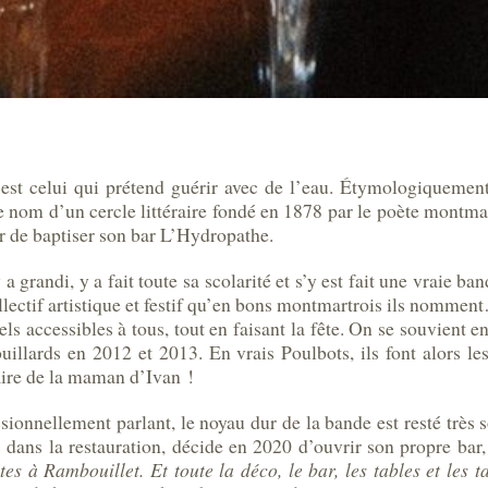
 est celui qui prétend guérir avec de l’eau. Étymologiquemen
 le nom d’un cercle littéraire fondé en 1878 par le poète mont
r de baptiser son bar L’Hydropathe.
 a grandi, y a fait toute sa scolarité et s’y est fait une vraie 
llectif artistique et festif qu’en bons montmartrois ils nommen
 accessibles à tous, tout en faisant la fête. On se souvient en
llards en 2012 et 2013. En vrais Poulbots, ils font alors les
aire de la maman d’Ivan !
ssionnellement parlant, le noyau dur de la bande est resté très
s dans la restauration, décide en 2020 d’ouvrir son propre bar
tes à Rambouillet. Et toute la déco, le bar, les tables et les