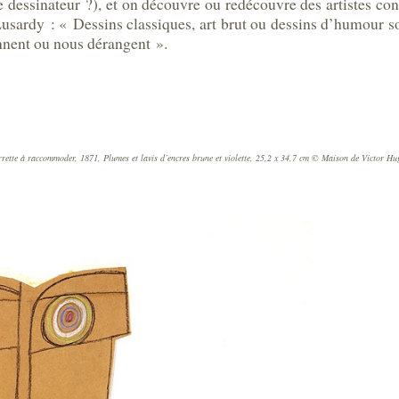
 dessinateur ?), et on découvre ou redécouvre des artistes con
usardy : « Dessins classiques, art brut ou dessins d’humour so
onnent ou nous dérangent ».
ette à raccommoder, 1871, Plumes et lavis d’encres brune et violette, 25,2 x 34,7 cm
© Maison de Victor Hug