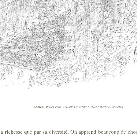
SEMPE, années 1990, 75x100cm © Sempé / Galerie Martine Gossieaux
 sa richesse que par sa diversité. On apprend beaucoup de ch