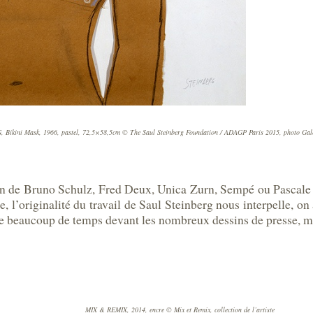
Bikini Mask, 1966, pastel, 72,5×58,5cm © The Saul Steinberg Foundation / ADAGP Paris 2015, photo Gal
on de Bruno Schulz, Fred Deux, Unica Zurn, Sempé ou Pascale
’originalité du travail de Saul Steinberg nous interpelle, on
se beaucoup de temps devant les nombreux dessins de presse, m
MIX & REMIX, 2014, encre © Mix et Remix, collection de l’artiste