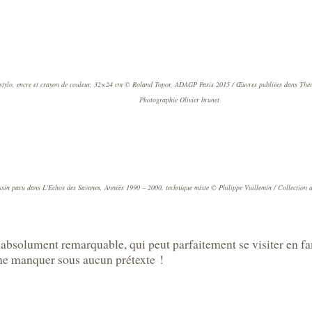
 stylo, encre et crayon de couleur, 32×24 cm © Roland Topor, ADAGP Paris 2015 / Œuvres publiées dans Théra
Photographie Olivier brunet
sin paru dans L’Echos des Savanes, Années 1990 – 2000, technique mixte © Philippe Vuillemin / Collection de
absolument remarquable, qui peut parfaitement se visiter en fami
à ne manquer sous aucun prétexte !