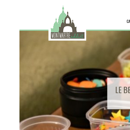
C
LE B