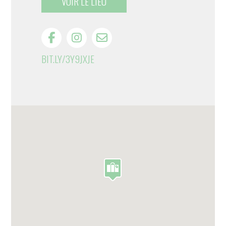
VOIR LE LIEU
BIT.LY/3Y9JXJE