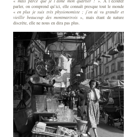
«
mais parce que je l’aime mon quartier !
». A l’écouter
parler, on comprend qu’ici, elle connaît presque tout le monde
«
en plus je suis très physionomiste ; j’en ai vu grandir et
vieillir beaucoup des montmartrois
», mais étant de nature
discrète, elle ne nous en dira pas plus.