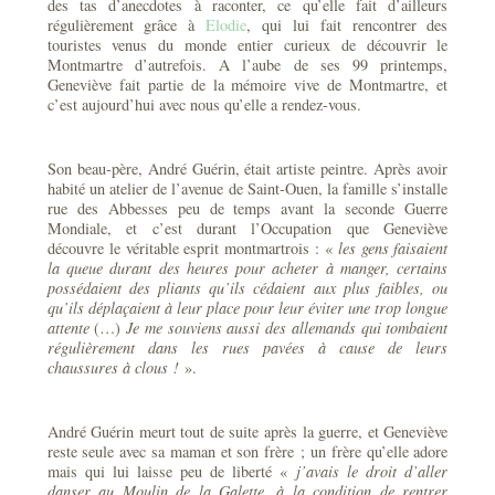
des tas d’anecdotes à raconter, ce qu’elle fait d’ailleurs
régulièrement grâce à
Elodie
, qui lui fait rencontrer des
touristes venus du monde entier curieux de découvrir le
Montmartre d’autrefois. A l’aube de ses 99 printemps,
Geneviève fait partie de la mémoire vive de Montmartre, et
c’est aujourd’hui avec nous qu’elle a rendez-vous.
Son beau-père, André Guérin, était artiste peintre. Après avoir
habité un atelier de l’avenue de Saint-Ouen, la famille s’installe
rue des Abbesses peu de temps avant la seconde Guerre
Mondiale, et c’est durant l’Occupation que Geneviève
découvre le véritable esprit montmartrois : «
les gens faisaient
la queue durant des heures pour acheter à manger, certains
possédaient des pliants qu’ils cédaient aux plus faibles, ou
qu’ils déplaçaient à leur place pour leur éviter une trop longue
attente
(…)
Je me souviens aussi des allemands qui tombaient
régulièrement dans les rues pavées à cause de leurs
chaussures à clous !
».
André Guérin meurt tout de suite après la guerre, et Geneviève
reste seule avec sa maman et son frère ; un frère qu’elle adore
mais qui lui laisse peu de liberté «
j’avais le droit d’aller
danser au Moulin de la Galette, à la condition de rentrer