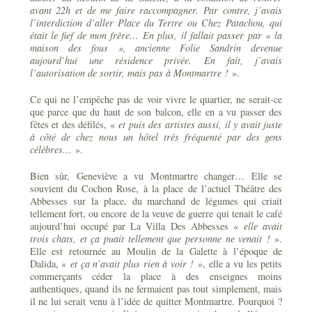
avant 22h et de me faire raccompagner. Par contre, j’avais
l’interdiction d’aller Place du Tertre ou Chez Patachou, qui
était le fief de mon frère… En plus, il fallait passer par « la
maison des fous », ancienne Folie Sandrin devenue
aujourd’hui une résidence privée. En fait, j’avais
l’autorisation de sortir, mais pas à Montmartre !
».
Ce qui ne l’empêche pas de voir vivre le quartier, ne serait-ce
que parce que du haut de son balcon, elle en a vu passer des
fêtes et des défilés, «
et puis des artistes aussi, il y avait juste
à côté de chez nous un hôtel très fréquenté par des gens
célèbres…
».
Bien sûr, Geneviève a vu Montmartre changer… Elle se
souvient du Cochon Rose, à la place de l’actuel Théâtre des
Abbesses sur la place, du marchand de légumes qui criait
tellement fort, ou encore de la veuve de guerre qui tenait le café
aujourd’hui occupé par La Villa Des Abbesses «
elle avait
trois chats, et ça puait tellement que personne ne venait !
».
Elle est retournée au Moulin de la Galette à l’époque de
Dalida, «
et ça n’avait plus rien à voir !
», elle a vu les petits
commerçants céder la place à des enseignes moins
authentiques, quand ils ne fermaient pas tout simplement, mais
il ne lui serait venu à l’idée de quitter Montmartre. Pourquoi ?