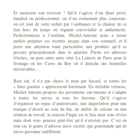
Et monsieur sait recevoir ! Qu’il s’agisse d’un dîner privé,
familial ou professionnel, ou d’un événement plus corporate,
on est tout de suite séduit par l’ambiance et la chaleur de ce
lieu hors du temps où règnent convivialité et authenticité.
Perfectionniste à l’extrême, Michel-Antoine nous a avoué
parfois préparer ses recettes jusque dans son sommeil, et il
porte une attention toute particulière aux produits qu’il se
procure principalement dans le quartier. Parmi ses adresses
fétiches, on peut entre autre citer La Laiterie de Paris pour le
fromage ou les Caves du Roy où il déniche des bouteilles
introuvables…
Bien sûr, il n’a pas choisi le nom par hasard, et toutes les
« fines gueules » apprécieront forcément. En véritable virtuose,
Michel-Antoine propose des prestations sur-mesure et s’adapte
à toutes les envies et tous les besoins. Qu’il s’agisse
d’organiser un repas d’anniversaire, une dégustation pour une
marque d’alcool au coin du feu, un atelier de cuisine ou une
réunion de travail, la maison Fingle est le lieu dont vous rêviez
mais dont vous pensiez peut-être qu’il n’existait pas. C’est en
tout cas le genre d’adresse aussi secrète que gourmande qui ne
laisse personne indifférent.