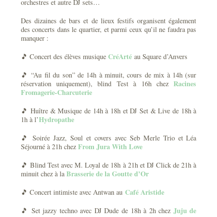
orchestres et autre DJ sets…
Des dizaines de bars et de lieux festifs organisent également
des concerts dans le quartier, et parmi ceux qu’il ne faudra pas
manquer :
CréArté
🎵 Concert des élèves musique
au Square d’Anvers
🎵 “Au fil du son” de 14h à minuit, cours de mix à 14h (sur
Racines
réservation uniquement), blind Test à 16h chez
Fromagerie-Charcuterie
🎵 Huître & Musique de 14h à 18h et DJ Set & Live de 18h à
Hydropathe
1h à l’
🎵 Soirée Jazz, Soul et covers avec Seb Merle Trio et Léa
From Jura With Love
Séjourné à 21h chez
🎵 Blind Test avec M. Loyal de 18h à 21h et DJ Click de 21h à
Brasserie de la Goutte d’Or
minuit chez à la
Café Aristide
🎵 Concert intimiste avec Antwan au
Juju de
🎵 Set jazzy techno avec DJ Dude de 18h à 2h chez