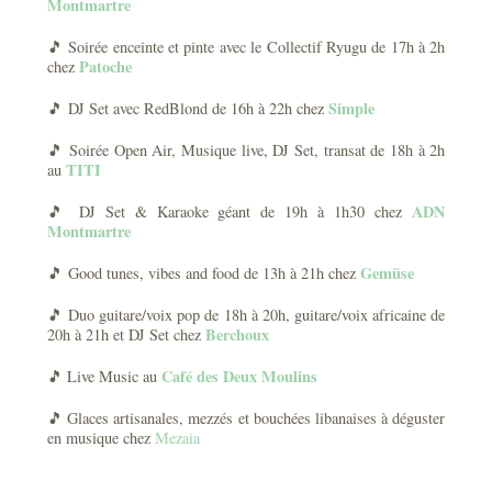
Montmartre
🎵 Soirée enceinte et pinte avec le Collectif Ryugu de 17h à 2h
Patoche
chez
Simple
🎵 DJ Set avec RedBlond de 16h à 22h chez
🎵 Soirée Open Air, Musique live, DJ Set, transat de 18h à 2h
TITI
au
ADN
🎵 DJ Set & Karaoke géant de 19h à 1h30 chez
Montmartre
Gemüse
🎵 Good tunes, vibes and food de 13h à 21h chez
🎵 Duo guitare/voix pop de 18h à 20h, guitare/voix africaine de
Berchoux
20h à 21h et DJ Set chez
Café des Deux Moulins
🎵 Live Music au
🎵 Glaces artisanales, mezzés et bouchées libanaises à déguster
en musique chez
Mezaia