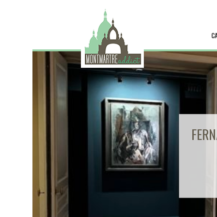
C
FERN