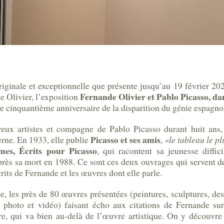
originale et exceptionnelle que présente jusqu’au 19 février 
Fernande Olivier et Pablo Picasso, da
e Olivier, l’exposition
le cinquantième anniversaire de la disparition du génie espagno
ux artistes et compagne de Pablo Picasso durant huit ans,
Picasso et ses amis
erne. En 1933, elle publie
,
«le tableau le p
mes, Écrits pour Picasso
, qui racontent sa jeunesse diffi
près sa mort en 1988. Ce sont ces deux ouvrages qui servent d
écrits de Fernande et les œuvres dont elle parle.
te, les près de 80 œuvres présentées (peintures, sculptures, des
 photo et vidéo) faisant écho aux citations de Fernande sur 
tre, qui va bien au-delà de l’œuvre artistique. On y découvre