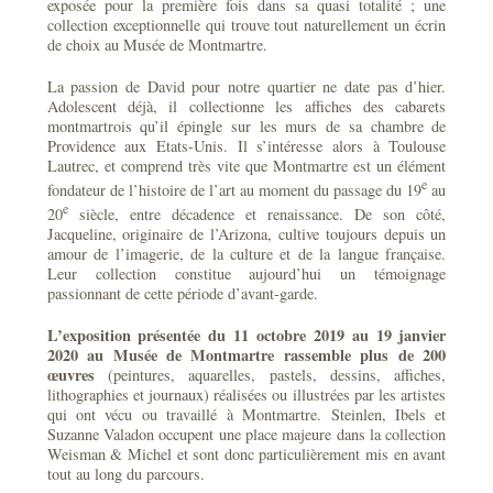
exposée pour la première fois dans sa quasi totalité ; une
collection exceptionnelle qui trouve tout naturellement un écrin
de choix au Musée de Montmartre.
La passion de David pour notre quartier ne date pas d’hier.
Adolescent déjà, il collectionne les affiches des cabarets
montmartrois qu’il épingle sur les murs de sa chambre de
Providence aux Etats-Unis. Il s’intéresse alors à Toulouse
Lautrec, et comprend très vite que Montmartre est un élément
e
fondateur de l’histoire de l’art au moment du passage du 19
au
e
20
siècle, entre décadence et renaissance. De son côté,
Jacqueline, originaire de l’Arizona, cultive toujours depuis un
amour de l’imagerie, de la culture et de la langue française.
Leur collection constitue aujourd’hui un témoignage
passionnant de cette période d’avant-garde.
L’exposition présentée du 11 octobre 2019 au 19 janvier
2020 au Musée de Montmartre rassemble plus de 200
œuvres
(peintures, aquarelles, pastels, dessins, affiches,
lithographies et journaux) réalisées ou illustrées par les artistes
qui ont vécu ou travaillé à Montmartre. Steinlen, Ibels et
Suzanne Valadon occupent une place majeure dans la collection
Weisman & Michel et sont donc particulièrement mis en avant
tout au long du parcours.