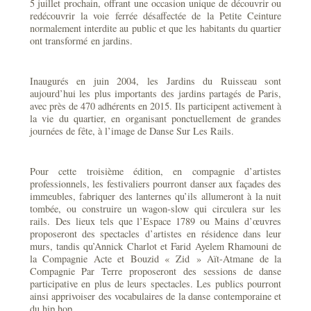
5 juillet prochain, offrant une occasion unique de découvrir ou
redécouvrir la voie ferrée désaffectée de la Petite Ceinture
normalement interdite au public et que les habitants du quartier
ont transformé en jardins.
Inaugurés en juin 2004, les Jardins du Ruisseau sont
aujourd’hui les plus importants des jardins partagés de Paris,
avec près de 470 adhérents en 2015. Ils participent activement à
la vie du quartier, en organisant ponctuellement de grandes
journées de fête, à l’image de Danse Sur Les Rails.
Pour cette troisième édition, en compagnie d’artistes
professionnels, les festivaliers pourront danser aux façades des
immeubles, fabriquer des lanternes qu’ils allumeront à la nuit
tombée, ou construire un wagon-slow qui circulera sur les
rails. Des lieux tels que l’Espace 1789 ou Mains d’œuvres
proposeront des spectacles d’artistes en résidence dans leur
murs, tandis qu’Annick Charlot et Farid Ayelem Rhamouni de
la Compagnie Acte et Bouzid « Zid » Aït-Atmane de la
Compagnie Par Terre proposeront des sessions de danse
participative en plus de leurs spectacles. Les publics pourront
ainsi apprivoiser des vocabulaires de la danse contemporaine et
du hip hop.