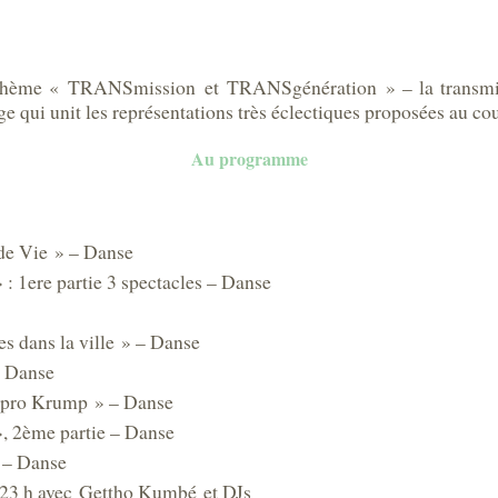
 thème « TRANSmission et TRANSgénération » – la transmiss
ge qui unit les représentations très éclectiques proposées au co
Au programme
de Vie » – Danse
 : 1ere partie 3 spectacles – Danse
es dans la ville » – Danse
– Danse
mpro Krump » – Danse
», 2ème partie – Danse
 – Danse
 h avec Gettho Kumbé et DJs