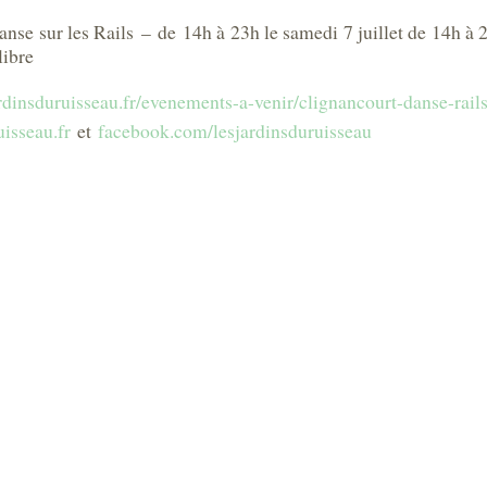
nse sur les Rails – de 14h à 23h le samedi 7 juillet de 14h à 
libre
ardinsduruisseau.fr/evenements-a-venir/clignancourt-danse-rail
isseau.fr
et
facebook.com/
lesjardinsduruisseau