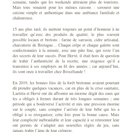
semaine, tandis que les weekends attiraient plus de touristes.
Mais tous venaient pour les mêmes raisons : savourer une
cuisine simple et authentique dans une ambiance familiale et
chaleureuse.
15 ans plus tard, ils mettent toujours un point d’honneur à ne
travailler qu’avec des produits de qualité, le plus souvent
possible locaux et bretons : farine de sarrasin, cidre artisanal,
charcuterie de Bretagne… Chaque crêpe et chaque galette sont
confectionnées à la minute, avec une pâte fine, qui reste l’un
des secrets de leur succès. Pour Hervé, il était hors de question
de trahir l’authenticité de la recette, une exigence qu’il a
transmise à ses employés au fil des années ; car aujourd’hui,
ils sont onze à travailler chez Brocéliande !
En 2019, les bonnes fées de la forêt bretonne avaient pourtant
dû prendre quelques vacances, car en plus de la crise sanitaire,
Laetitia et Hervé ont du affronter un énorme dégât des eaux qui
les a obligés à fermer durant de très longues semaines ; une
période qui a bouleversé l’activité et mis une pression énorme
sur le couple, sans compter l’arrivée de leur bébé qui les a
obligé à se réorganiser, cette fois pour la bonne cause. Mais
leur complicité inébranlable et leur capacité à se réinventer leur
ont permis de s’adapter aux nouvelles règles du jeu, sans
jamais trahir l’âme de leur crêperie.