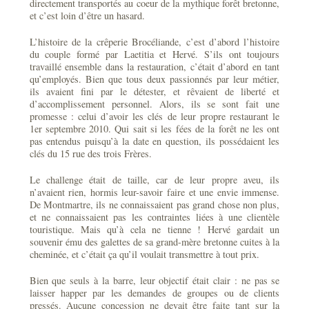
directement transportés au coeur de la mythique forêt bretonne,
et c’est loin d’être un hasard.
L’histoire de la crêperie Brocéliande, c’est d’abord l’histoire
du couple formé par Laetitia et Hervé. S’ils ont toujours
travaillé ensemble dans la restauration, c’était d’abord en tant
qu’employés. Bien que tous deux passionnés par leur métier,
ils avaient fini par le détester, et rêvaient de liberté et
d’accomplissement personnel. Alors, ils se sont fait une
promesse : celui d’avoir les clés de leur propre restaurant le
1er septembre 2010. Qui sait si les fées de la forêt ne les ont
pas entendus puisqu’à la date en question, ils possédaient les
clés du 15 rue des trois Frères.
Le challenge était de taille, car de leur propre aveu, ils
n’avaient rien, hormis leur-savoir faire et une envie immense.
De Montmartre, ils ne connaissaient pas grand chose non plus,
et ne connaissaient pas les contraintes liées à une clientèle
touristique. Mais qu’à cela ne tienne ! Hervé gardait un
souvenir ému des galettes de sa grand-mère bretonne cuites à la
cheminée, et c’était ça qu’il voulait transmettre à tout prix.
Bien que seuls à la barre, leur objectif était clair : ne pas se
laisser happer par les demandes de groupes ou de clients
pressés. Aucune concession ne devait être faite tant sur la