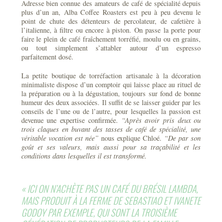
Adresse bien connue des amateurs de café de spécialité depuis
plus d’un an, Alba Coffee Roasters est peu à peu devenu le
point de chute des détenteurs de percolateur, de cafetière à
l’italienne, à filtre ou encore à piston. On passe la porte pour
faire le plein de café fraîchement torréfié, moulu ou en grains,
ou tout simplement s’attabler autour d’un espresso
parfaitement dosé.
La petite boutique de torréfaction artisanale à la décoration
minimaliste dispose d’un comptoir qui laisse place au rituel de
la préparation ou à la dégustation, toujours sur fond de bonne
humeur des deux associées. Il suffit de se laisser guider par les
conseils de l’une ou de l’autre, pour lesquelles la passion est
devenue une expertise confirmée.
“Après avoir pris deux ou
trois claques en buvant des tasses de café de spécialité, une
véritable vocation est née”
nous explique Chloé.
“De par son
goût et ses valeurs, mais aussi pour sa traçabilité et les
conditions dans lesquelles il est transformé.
« ICI ON N’ACHÈTE PAS UN CAFÉ DU BRÉSIL LAMBDA,
MAIS PRODUIT À LA FERME DE SEBASTIAO ET IVANETE
GODOY PAR EXEMPLE, QUI SONT LA TROISIÈME